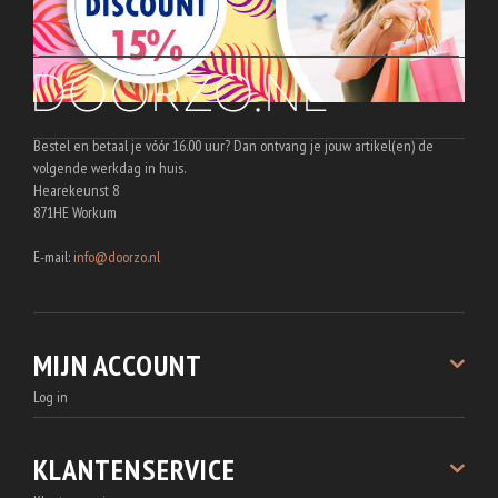
Bestel en betaal je vóór 16.00 uur? Dan ontvang je jouw artikel(en) de
volgende werkdag in huis.
Hearekeunst 8
871HE Workum
E-mail:
info@doorzo.nl
MIJN ACCOUNT
Log in
Registreren
Bestellingen
KLANTENSERVICE
Wachtwoord vergeten