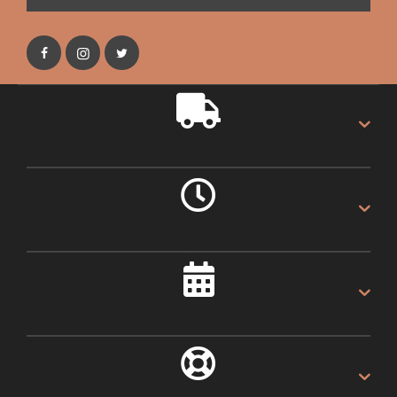
GRATIS VERZENDING
Gratis verzending op alles.
LEVERING 1 DAG
Als u voor 16:00u besteld.
ALTIJD 30 DAGEN
Recht van retour.