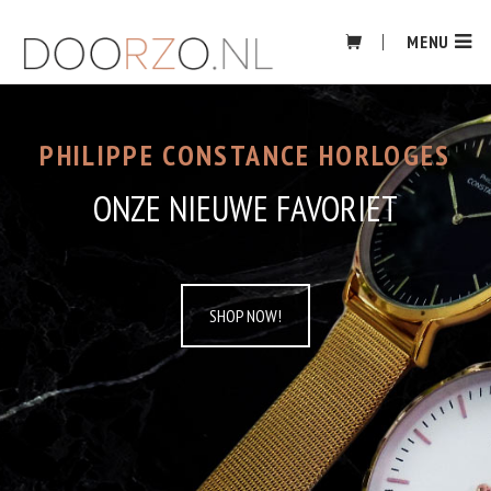
Skip
to
MENU
content
PHILIPPE CONSTANCE HORLOGES
ONZE NIEUWE FAVORIET
SHOP NOW!