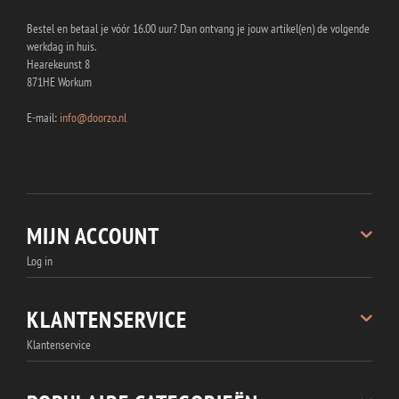
Bestel en betaal je vóór 16.00 uur? Dan ontvang je jouw artikel(en) de volgende
werkdag in huis.
Hearekeunst 8
871HE Workum
E-mail:
info@doorzo.nl
MIJN ACCOUNT
Log in
Registreren
Bestellingen
KLANTENSERVICE
Wachtwoord vergeten
Klantenservice
Accountgegevens
Over Doorzo.nl
Verzenden en leveren