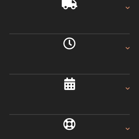
GRATIS VERZENDING
Gratis verzending op alles.
LEVERING 1 DAG
Als u voor 16:00u besteld.
ALTIJD 30 DAGEN
Recht van retour.