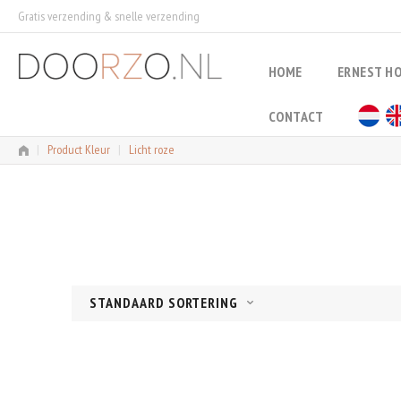
Skip
Gratis verzending & snelle verzending
to
content
HOME
ERNEST H
CONTACT
|
Product Kleur
|
Licht roze
STANDAARD SORTERING