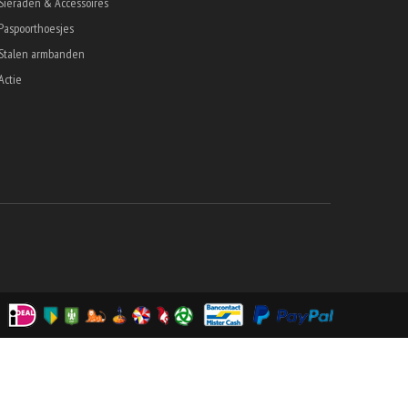
Sieraden & Accessoires
Paspoorthoesjes
Stalen armbanden
Actie