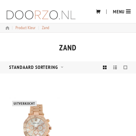
Skip
to
MENU
content
|
Product Kleur
|
Zand
ZAND
STANDAARD SORTERING
UITVERKOCHT