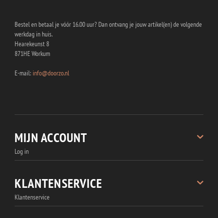
Bestel en betaal je vóór 16.00 uur? Dan ontvang je jouw artikel(en) de volgende
werkdag in huis.
Hearekeunst 8
871HE Workum
E-mail:
info@doorzo.nl
MIJN ACCOUNT
Log in
Registreren
Bestellingen
KLANTENSERVICE
Wachtwoord vergeten
Klantenservice
Accountgegevens
Over Doorzo.nl