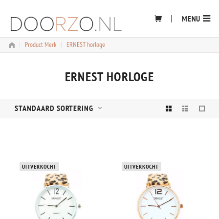
Skip
to
MENU
content
|
Product Merk
|
ERNEST horloge
ERNEST HORLOGE
STANDAARD SORTERING
UITVERKOCHT
UITVERKOCHT