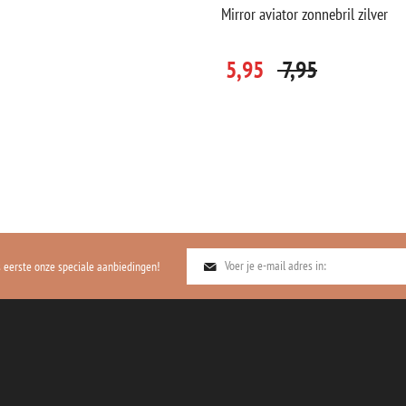
e chic zwart
Mirror aviator zonnebril zilver
39,95
5,95
7,95
ls eerste onze speciale aanbiedingen!