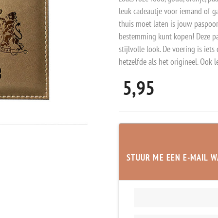
leuk cadeautje voor iemand of ga
thuis moet laten is jouw paspoort
bestemming kunt kopen! Deze pa
stijlvolle look. De voering is ie
hetzelfde als het origineel. Ook
5,95
STUUR ME EEN E-MAIL W