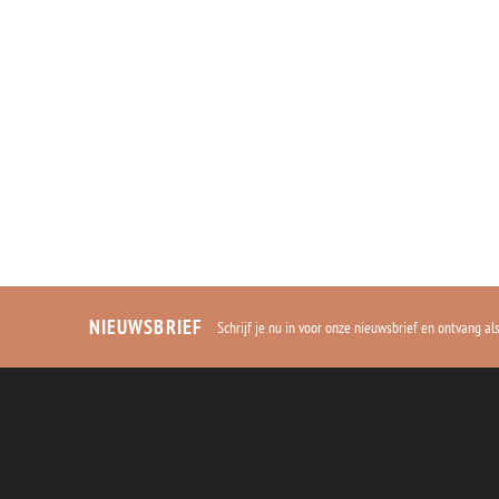
Paris jasj
19,95
NIEUWSBRIEF
Schrijf je nu in voor onze nieuwsbrief en ontvang a