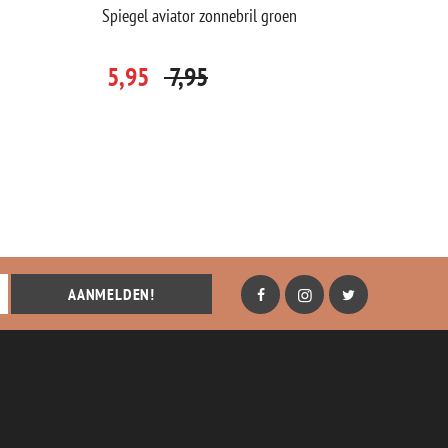
Spiegel aviator zonnebril groen
Jasje 
5,95
7,95
39,
AANMELDEN!