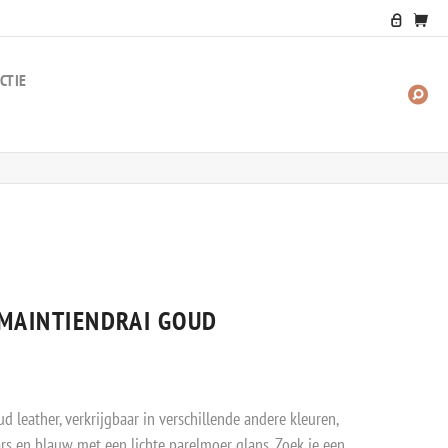
CTIE
ZO
NA
 MAINTIENDRAI GOUD
 leather, verkrijgbaar in verschillende andere kleuren,
ars en blauw met een lichte parelmoer glans. Zoek je een