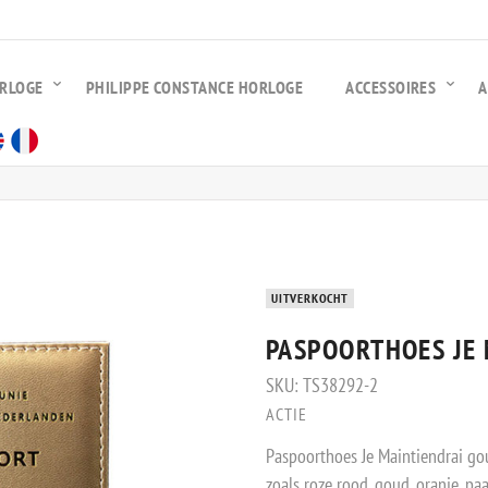
ORLOGE
PHILIPPE CONSTANCE HORLOGE
ACCESSOIRES
A
UITVERKOCHT
PASPOORTHOES JE
SKU:
TS38292-2
ACTIE
Paspoorthoes Je Maintiendrai goud
zoals roze rood, goud, oranje, pa