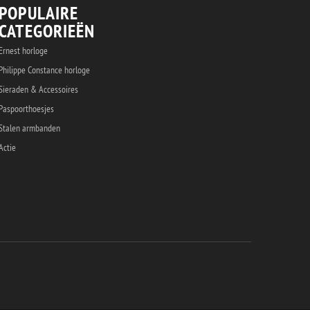
POPULAIRE
CATEGORIEËN
Ernest horloge
Philippe Constance horloge
Sieraden & Accessoires
Paspoorthoesjes
Stalen armbanden
Actie