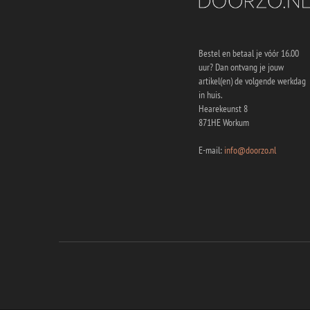
Bestel en betaal je vóór 16.00
uur? Dan ontvang je jouw
artikel(en) de volgende werkdag
in huis.
Hearekeunst 8
871HE Workum
E-mail:
info@doorzo.nl