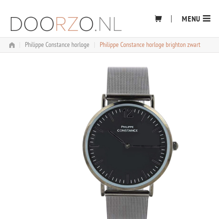
Skip
to
MENU
content
|
Philippe Constance horloge
|
Philippe Constance horloge brighton zwart