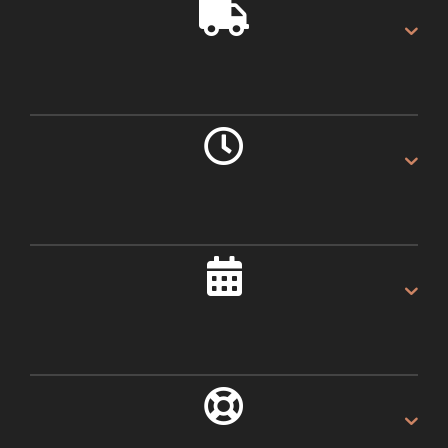
GRATIS VERZENDING
Gratis verzending op alles.
LEVERING 1 DAG
Als u voor 16:00u besteld.
ALTIJD 30 DAGEN
Recht van retour.