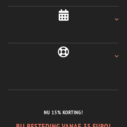
Als u voor 16:00u besteld.
ALTIJD 30 DAGEN
Recht van retour.
1/2 JAAR GARANTIE
En de beste service.
NU 15% KORTING!
BIJ BESTEDING VANAF 35 EURO!