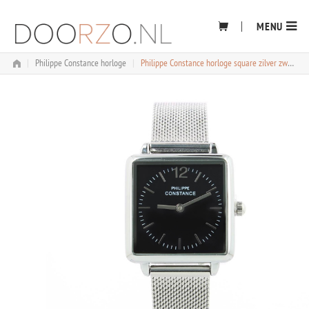
Skip
to
MENU
content
|
Philippe Constance horloge
|
Philippe Constance horloge square zilver zwart