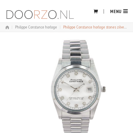
Skip
to
MENU
content
|
Philippe Constance horloge
|
Philippe Constance horloge stones zilver marmer