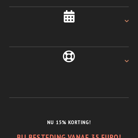
Als u voor 16:00u besteld.
ALTIJD 30 DAGEN
Recht van retour.
1/2 JAAR GARANTIE
En de beste service.
NU 15% KORTING!
BIJ BESTEDING VANAF 35 EURO!