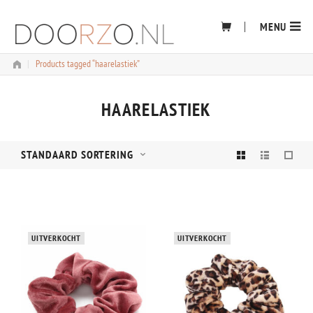
Skip
to
MENU
content
|
Products tagged “haarelastiek”
HAARELASTIEK
STANDAARD SORTERING
UITVERKOCHT
UITVERKOCHT