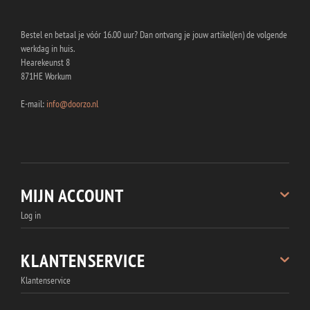
Bestel en betaal je vóór 16.00 uur? Dan ontvang je jouw artikel(en) de volgende
werkdag in huis.
Hearekeunst 8
871HE Workum
E-mail:
info@doorzo.nl
MIJN ACCOUNT
Log in
Registreren
Bestellingen
KLANTENSERVICE
Wachtwoord vergeten
Klantenservice
Accountgegevens
Over Doorzo.nl