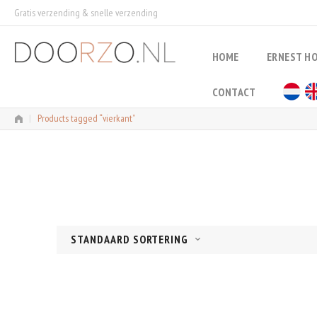
Skip
Gratis verzending & snelle verzending
to
content
HOME
ERNEST H
CONTACT
|
Products tagged “vierkant”
STANDAARD SORTERING