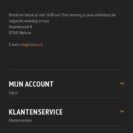
Bestel en betaal je vóór 16.00 uur? Dan ontvang je jouw artikel(en) de
volgende werkdag in huis.
Hearekeunst 8
871HE Workum
E-mail:
info@doorzo.nl
MIJN ACCOUNT
Log in
Registreren
Bestellingen
KLANTENSERVICE
Wachtwoord vergeten
Klantenservice
Accountgegevens
Over Doorzo.nl