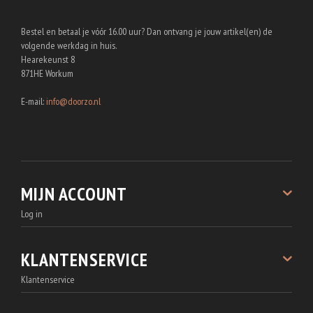
Bestel en betaal je vóór 16.00 uur? Dan ontvang je jouw artikel(en) de
volgende werkdag in huis.
Hearekeunst 8
871HE Workum
E-mail:
info@doorzo.nl
MIJN ACCOUNT
Log in
Registreren
Bestellingen
KLANTENSERVICE
Wachtwoord vergeten
Klantenservice
Accountgegevens
Over Doorzo.nl