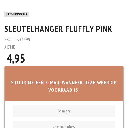
UITVERKOCHT
SLEUTELHANGER FLUFFLY PINK
SKU:
TS33399
ACTIE
4,95
STUUR ME EEN E-MAIL WANNEER DEZE WEER OP
VOORRAAD IS.