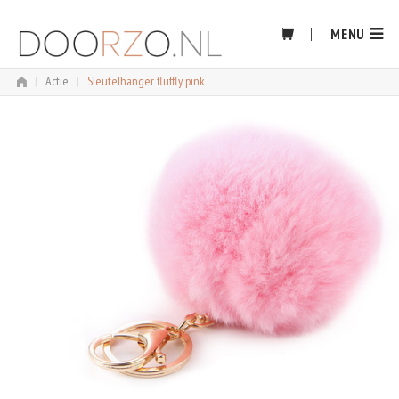
Skip
to
MENU
content
|
Actie
|
Sleutelhanger fluffly pink