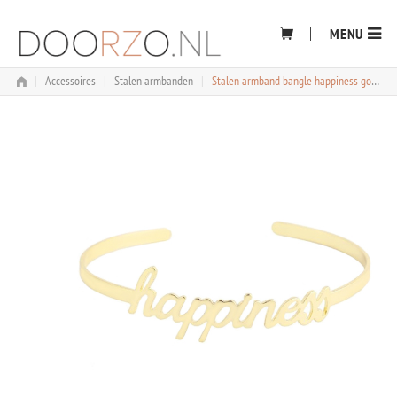
Skip
to
MENU
content
|
Accessoires
|
Stalen armbanden
|
Stalen armband bangle happiness goud