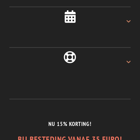
Als u voor 16:00u besteld.
ALTIJD 30 DAGEN
Recht van retour.
1/2 JAAR GARANTIE
En de beste service.
NU 15% KORTING!
BIJ BESTEDING VANAF 35 EURO!