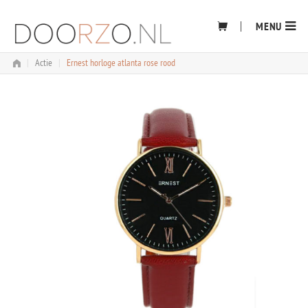
Skip
to
MENU
content
|
Actie
|
Ernest horloge atlanta rose rood