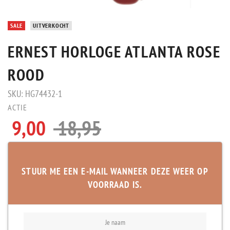
SALE
UITVERKOCHT
ERNEST HORLOGE ATLANTA ROSE
ROOD
SKU:
HG74432-1
ACTIE
9,00
18,95
STUUR ME EEN E-MAIL WANNEER DEZE WEER OP
VOORRAAD IS.