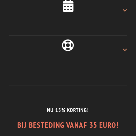
Als u voor 16:00u besteld.
ALTIJD 30 DAGEN
Recht van retour.
1/2 JAAR GARANTIE
En de beste service.
NU 15% KORTING!
BIJ BESTEDING VANAF 35 EURO!