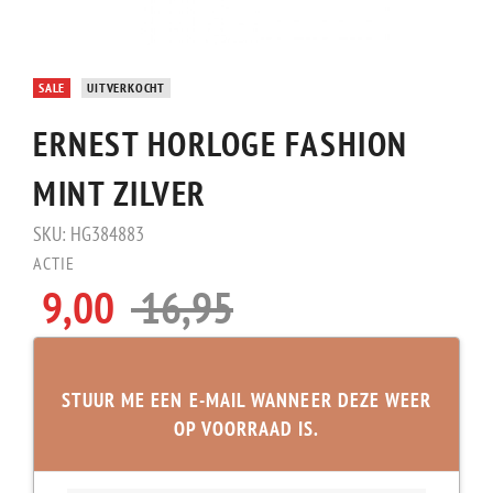
SALE
UITVERKOCHT
ERNEST HORLOGE FASHION
MINT ZILVER
SKU:
HG384883
ACTIE
9,00
16,95
STUUR ME EEN E-MAIL WANNEER DEZE WEER
OP VOORRAAD IS.