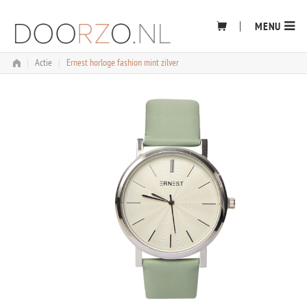
Skip
to
MENU
content
|
Actie
|
Ernest horloge fashion mint zilver