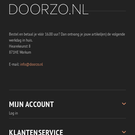
Bestel en betaal je vóór 16.00 uur? Dan ontvang je jouw artikel(en) de volgende
werkdag in huis.
Hearekeunst 8
871HE Workum
E-mail:
info@doorzo.nl
MIJN ACCOUNT
Log in
Registreren
Bestellingen
KLANTENSERVICE