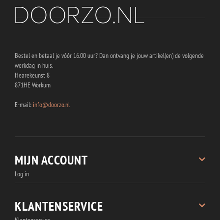
Bestel en betaal je vóór 16.00 uur? Dan ontvang je jouw artikel(en) de volgende
werkdag in huis.
Hearekeunst 8
871HE Workum
E-mail:
info@doorzo.nl
MIJN ACCOUNT
Log in
Registreren
Bestellingen
KLANTENSERVICE
Wachtwoord vergeten