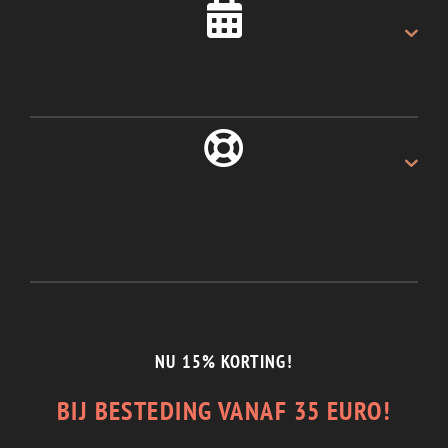
Als u voor 16:00u besteld.
ALTIJD 30 DAGEN
Recht van retour.
1/2 JAAR GARANTIE
En de beste service.
NU 15% KORTING!
BIJ BESTEDING VANAF 35 EURO!