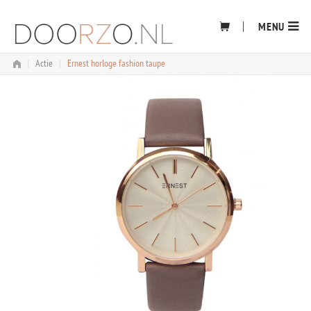
Skip
to
MENU
content
|
Actie
|
Ernest horloge fashion taupe