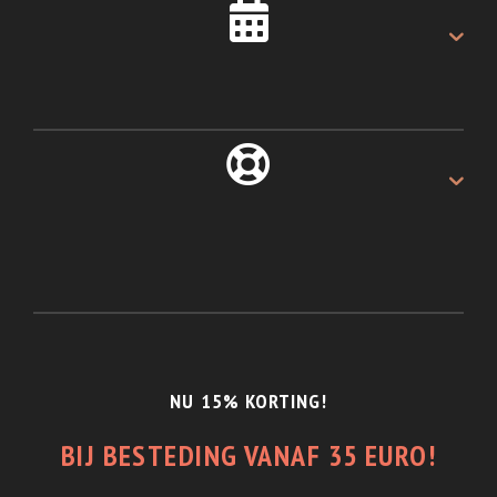
Als u voor 16:00u besteld.
ALTIJD 30 DAGEN
Recht van retour.
1/2 JAAR GARANTIE
En de beste service.
NU 15% KORTING!
BIJ BESTEDING VANAF 35 EURO!