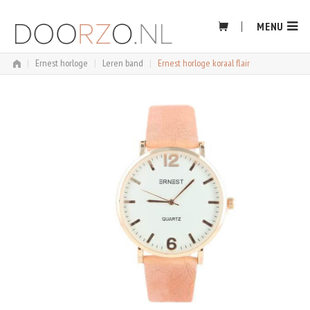
Skip
to
MENU
content
|
Ernest horloge
|
Leren band
|
Ernest horloge koraal flair