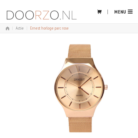
Skip
to
MENU
content
|
Actie
|
Ernest horloge parc rose